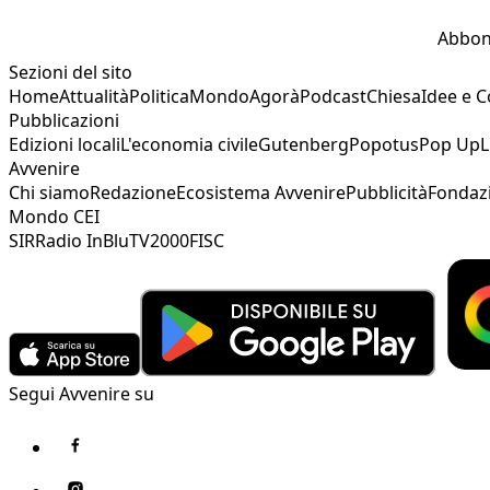
Abbon
Sezioni del sito
Home
Attualità
Politica
Mondo
Agorà
Podcast
Chiesa
Idee e 
Pubblicazioni
Edizioni locali
L'economia civile
Gutenberg
Popotus
Pop Up
L
Avvenire
Chi siamo
Redazione
Ecosistema Avvenire
Pubblicità
Fondaz
Mondo CEI
SIR
Radio InBlu
TV2000
FISC
Segui Avvenire su