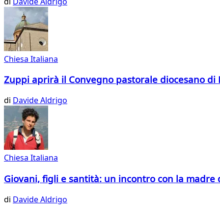
di
Davide Aldrigo
Chiesa Italiana
Zuppi aprirà il Convegno pastorale diocesano di
di
Davide Aldrigo
Chiesa Italiana
Giovani, figli e santità: un incontro con la madre 
di
Davide Aldrigo