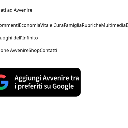
ati ad Avvenire
Commenti
Economia
Vita e Cura
Famiglia
Rubriche
Multimedia
uoghi dell'Infinito
ione Avvenire
Shop
Contatti