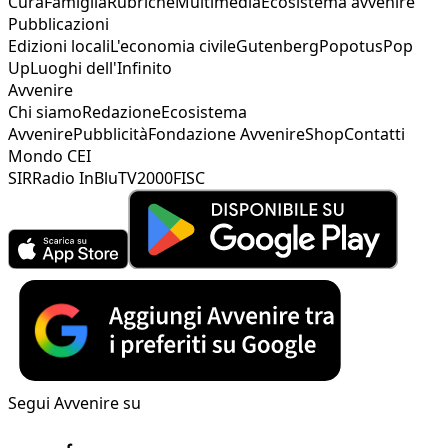
Cura
Famiglia
Rubriche
Multimedia
Ecosistema avvenire
Pubblicazioni
Edizioni locali
L'economia civile
Gutenberg
Popotus
Pop
Up
Luoghi dell'Infinito
Avvenire
Chi siamo
Redazione
Ecosistema
Avvenire
Pubblicità
Fondazione Avvenire
Shop
Contatti
Mondo CEI
SIR
Radio InBlu
TV2000
FISC
Segui Avvenire su