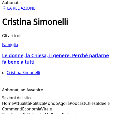
Abbonati
LA REDAZIONE
Cristina Simonelli
Gli articoli
Famiglia
Le donne, la Chiesa, il genere. Perché parlarne
fa bene a tutti
di
Cristina Simonelli
Abbonati ad Avvenire
Sezioni del sito
Home
Attualità
Politica
Mondo
Agorà
Podcast
Chiesa
Idee e
Commenti
Economia
Vita e