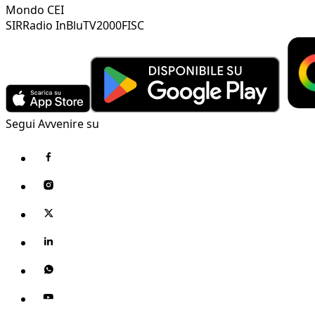
Mondo CEI
SIR
Radio InBlu
TV2000
FISC
Segui Avvenire su