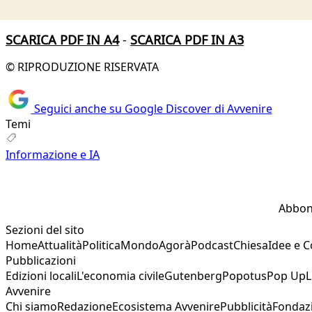
SCARICA PDF IN A4
-
SCARICA PDF IN A3
© RIPRODUZIONE RISERVATA
Seguici anche su Google Discover di Avvenire
Temi
Informazione e IA
Abbon
Sezioni del sito
Home
Attualità
Politica
Mondo
Agorà
Podcast
Chiesa
Idee e 
Pubblicazioni
Edizioni locali
L'economia civile
Gutenberg
Popotus
Pop Up
L
Avvenire
Chi siamo
Redazione
Ecosistema Avvenire
Pubblicità
Fondaz