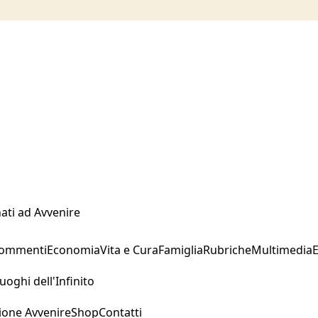
ati ad Avvenire
Commenti
Economia
Vita e Cura
Famiglia
Rubriche
Multimedia
uoghi dell'Infinito
ione Avvenire
Shop
Contatti