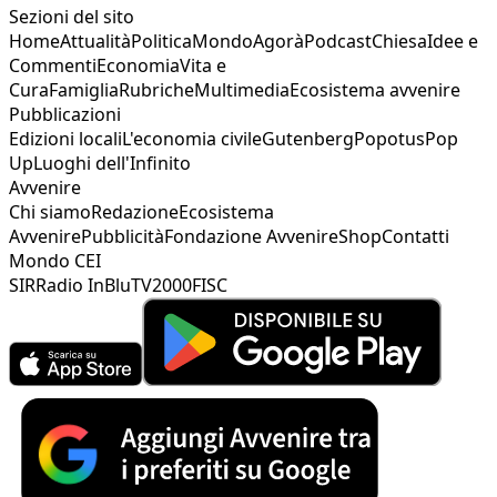
Sezioni del sito
Home
Attualità
Politica
Mondo
Agorà
Podcast
Chiesa
Idee e
Commenti
Economia
Vita e
Cura
Famiglia
Rubriche
Multimedia
Ecosistema avvenire
Pubblicazioni
Edizioni locali
L'economia civile
Gutenberg
Popotus
Pop
Up
Luoghi dell'Infinito
Avvenire
Chi siamo
Redazione
Ecosistema
Avvenire
Pubblicità
Fondazione Avvenire
Shop
Contatti
Mondo CEI
SIR
Radio InBlu
TV2000
FISC