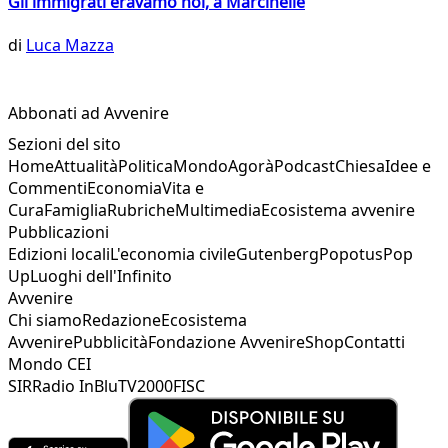
Gli immigrati eravamo noi, a Marcinelle
di
Luca Mazza
Abbonati ad Avvenire
Sezioni del sito
Home
Attualità
Politica
Mondo
Agorà
Podcast
Chiesa
Idee e
Commenti
Economia
Vita e
Cura
Famiglia
Rubriche
Multimedia
Ecosistema avvenire
Pubblicazioni
Edizioni locali
L'economia civile
Gutenberg
Popotus
Pop
Up
Luoghi dell'Infinito
Avvenire
Chi siamo
Redazione
Ecosistema
Avvenire
Pubblicità
Fondazione Avvenire
Shop
Contatti
Mondo CEI
SIR
Radio InBlu
TV2000
FISC