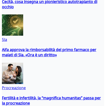
Cecità, cosa insegna un pionieristico autotrapianto di
occhio
Sla
Aifa approva la rimborsabilità del primo farmaco per
malati di Sla. «Ora è un diritto»
Procreazione
Fertilità e infertilità, la “magnifica humanitas” passa per
la procreazione