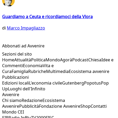
Guardiamo a Ceuta e ricordiamoci della Vlora
di
Marco Impagliazzo
Abbonati ad Avvenire
Sezioni del sito
Home
Attualità
Politica
Mondo
Agorà
Podcast
Chiesa
Idee e
Commenti
Economia
Vita e
Cura
Famiglia
Rubriche
Multimedia
Ecosistema avvenire
Pubblicazioni
Edizioni locali
L'economia civile
Gutenberg
Popotus
Pop
Up
Luoghi dell'Infinito
Avvenire
Chi siamo
Redazione
Ecosistema
Avvenire
Pubblicità
Fondazione Avvenire
Shop
Contatti
Mondo CEI
SIR
Radio InBlu
TV2000
FISC