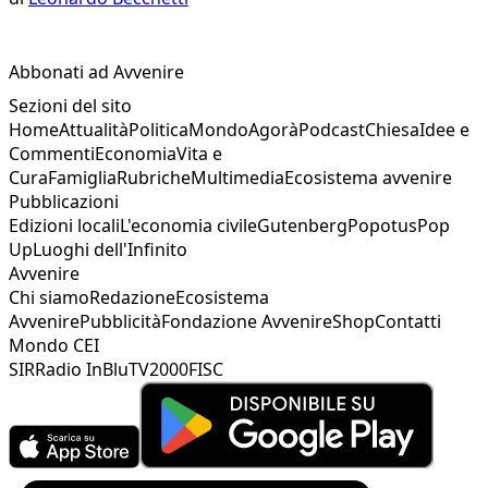
Abbonati ad Avvenire
Sezioni del sito
Home
Attualità
Politica
Mondo
Agorà
Podcast
Chiesa
Idee e
Commenti
Economia
Vita e
Cura
Famiglia
Rubriche
Multimedia
Ecosistema avvenire
Pubblicazioni
Edizioni locali
L'economia civile
Gutenberg
Popotus
Pop
Up
Luoghi dell'Infinito
Avvenire
Chi siamo
Redazione
Ecosistema
Avvenire
Pubblicità
Fondazione Avvenire
Shop
Contatti
Mondo CEI
SIR
Radio InBlu
TV2000
FISC