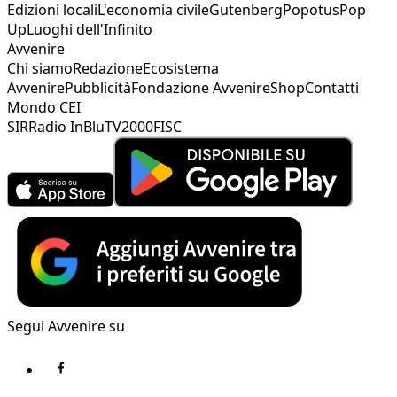
Edizioni locali
L'economia civile
Gutenberg
Popotus
Pop
Up
Luoghi dell'Infinito
Avvenire
Chi siamo
Redazione
Ecosistema
Avvenire
Pubblicità
Fondazione Avvenire
Shop
Contatti
Mondo CEI
SIR
Radio InBlu
TV2000
FISC
Segui Avvenire su