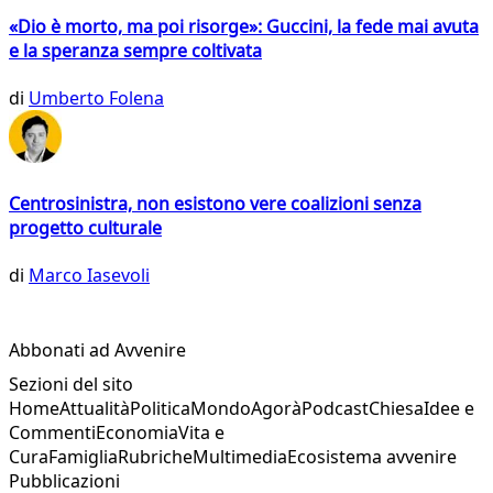
«Dio è morto, ma poi risorge»: Guccini, la fede mai avuta
e la speranza sempre coltivata
di
Umberto Folena
Centrosinistra, non esistono vere coalizioni senza
progetto culturale
di
Marco Iasevoli
Abbonati ad Avvenire
Sezioni del sito
Home
Attualità
Politica
Mondo
Agorà
Podcast
Chiesa
Idee e
Commenti
Economia
Vita e
Cura
Famiglia
Rubriche
Multimedia
Ecosistema avvenire
Pubblicazioni