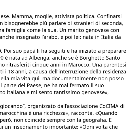
iese. Mamma, moglie, attivista politica. Confinarsi
on bisognerebbe più parlare di stranieri di seconda,
 una famiglia come la sua. Un marito genovese con
nche insegnato l’arabo, e poi lei: nata in Italia da
80. Poi suo papà li ha seguiti e ha iniziato a preparare
990 è nata ad Albenga, anche se è Borghetto Santo
ono ritrasferiti cinque anni in Marocco. Una parentesi
i 18 anni, a causa dell’interruzione della residenza
 della mia vita qui, ma documentalmente non posso
si parte del Paese, ne ha mai fermato il suo
nto italiana e mi sento tantissimo genovese»,
o giocando”, organizzato dall’associazione CoCIMA di
a marocchina è una ricchezza», racconta. «Quando
a però, non coincide sempre con la geografia. E
a lui un insegnamento importante: «Ogni volta che