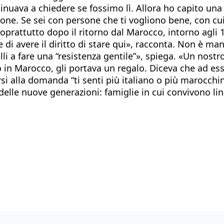
nuava a chiedere se fossimo lì. Allora ho capito una 
ne. Se sei con persone che ti vogliono bene, con cui s
prattutto dopo il ritorno dal Marocco, intorno agli 11
re di avere il diritto di stare qui», racconta. Non è
i a fare una “resistenza gentile”», spiega. «Un nostr
o in Marocco, gli portava un regalo. Diceva che ad ess
rsi alla domanda “ti senti più italiano o più marocch
a delle nuove generazioni: famiglie in cui convivono l