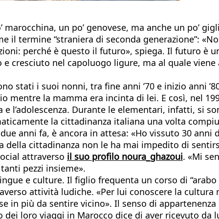
o’ marocchina, un po’ genovese, ma anche un po’ gigl
ome il termine “straniera di seconda generazione”: «N
ioni: perché è questo il futuro», spiega. Il futuro è
o e cresciuto nel capoluogo ligure, ma al quale viene a
ono stati i suoi nonni, tra fine anni ’70 e inizio anni ’
io mentre la mamma era incinta di lei. E così, nel 1
a e l’adolescenza. Durante le elementari, infatti, si s
icamente la cittadinanza italiana una volta compiuti 
ue anni fa, è ancora in attesa: «Ho vissuto 30 anni
a della cittadinanza non le ha mai impedito di sentir
social attraverso
il suo profilo noura_ghazoui
. «Mi se
 tanti pezzi insieme».
ngue e culture. Il figlio frequenta un corso di “arab
averso attività ludiche. «Per lui conoscere la cultur
se in più da sentire vicino». Il senso di appartenenz
no dei loro viaggi in Marocco dice di aver ricevuto d