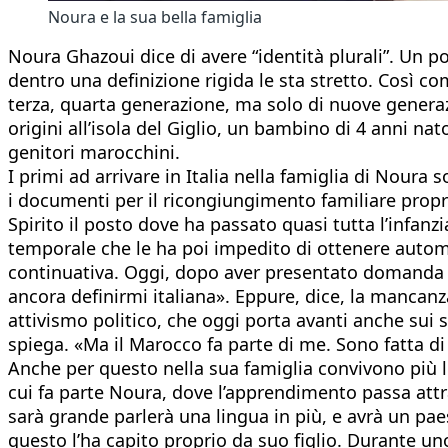
Noura e la sua bella famiglia
Noura Ghazoui dice di avere “identità plurali”. Un p
dentro una definizione rigida le sta stretto. Così c
terza, quarta generazione, ma solo di nuove generaz
origini all’isola del Giglio, un bambino di 4 anni nat
genitori marocchini.
I primi ad arrivare in Italia nella famiglia di Noura s
i documenti per il ricongiungimento familiare propr
Spirito il posto dove ha passato quasi tutta l’infanzi
temporale che le ha poi impedito di ottenere automat
continuativa. Oggi, dopo aver presentato domanda d
ancora definirmi italiana». Eppure, dice, la mancanz
attivismo politico, che oggi porta avanti anche sui 
spiega. «Ma il Marocco fa parte di me. Sono fatta di
Anche per questo nella sua famiglia convivono più li
cui fa parte Noura, dove l’apprendimento passa attr
sarà grande parlerà una lingua in più, e avrà un pae
questo l’ha capito proprio da suo figlio. Durante u