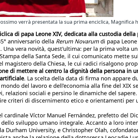
 prossimo verrà presentata la sua prima enciclica, Magnific
iclica di papa Leone XIV, dedicata alla custodia dell
35° anniversario della
Rerum Novarum
di papa Leone X
a. Una vera novità, quest'ultima: per la prima volta u
a Stampa della Santa Sede, il cui comunicato mette sub
l magistero della Chiesa, le cui radici risalgono propr
ione di mettere al centro la dignità della persona in
artificiale
. La scelta della data di firma non appare d
 mondo del lavoro e dell’economia alla fine del XIX se
tivi, relazioni sociali e persino le dinamiche del sape
re criteri di discernimento etico e orientamenti per 
l cardinale Víctor Manuel Fernández, prefetto del Dica
zio dello sviluppo umano integrale. Accanto a loro in
 alla Durham University, e Christopher Olah, cofondat
 prevista anche la relazione della dottoressa Leocadie 