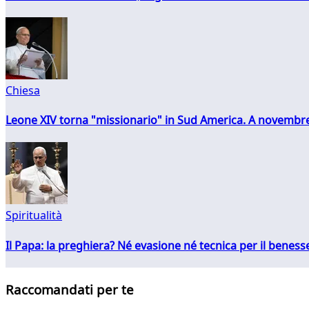
Chiesa
Leone XIV torna "missionario" in Sud America. A novembre
Spiritualità
Il Papa: la preghiera? Né evasione né tecnica per il ben
Raccomandati per te