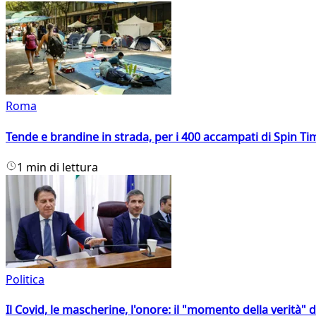
Roma
Tende e brandine in strada, per i 400 accampati di Spin T
1 min di lettura
Politica
Il Covid, le mascherine, l'onore: il "momento della verità" 