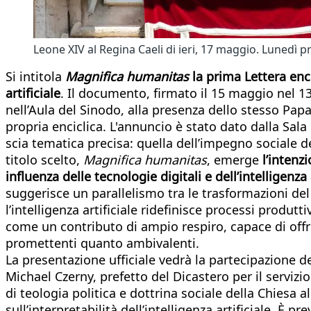
Leone XIV al Regina Caeli di ieri, 17 maggio. Lunedì
Si intitola
Magnifica humanitas
la prima Lettera enc
artificiale
. Il documento, firmato il 15 maggio nel 1
nell’Aula del Sinodo, alla presenza dello stesso Pap
propria enciclica. L'annuncio è stato dato dalla Sal
scia tematica precisa: quella dell’impegno sociale de
titolo scelto,
Magnifica humanitas
, emerge
l’intenz
influenza delle tecnologie digitali e dell’intelligenza 
suggerisce un parallelismo tra le trasformazioni del
l’intelligenza artificiale ridefinisce processi produt
come un contributo di ampio respiro, capace di offri
promettenti quanto ambivalenti.
La presentazione ufficiale vedrà la partecipazione de
Michael Czerny, prefetto del Dicastero per il servi
di teologia politica e dottrina sociale della Chiesa
sull’interpretabilità dell’intelligenza artificiale. È