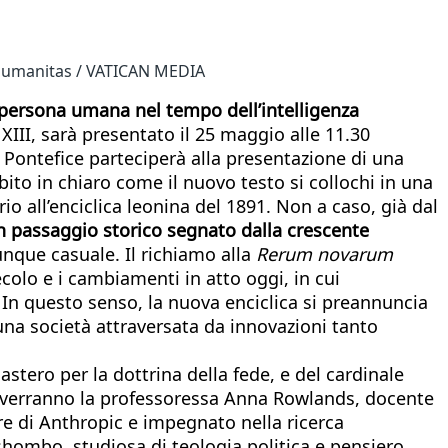
a humanitas / VATICAN MEDIA
a persona umana nel tempo dell’intelligenza
III, sarà presentato il 25 maggio alle 11.30
n Pontefice parteciperà alla presentazione di una
ito in chiaro come il nuovo testo si collochi in una
io all’enciclica leonina del 1891. Non a caso, già dal
 un passaggio storico segnato dalla crescente
unque casuale. Il richiamo alla
Rerum novarum
colo e i cambiamenti in atto oggi, in cui
re. In questo senso, la nuova enciclica si preannuncia
una società attraversata da innovazioni tanto
stero per la dottrina della fede, e del cardinale
terverranno la professoressa Anna Rowlands, docente
ore di Anthropic e impegnato nella ricerca
Lushombo, studiosa di teologia politica e pensiero