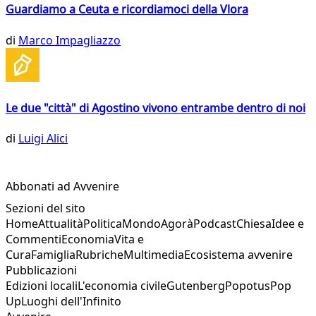
Guardiamo a Ceuta e ricordiamoci della Vlora
di
Marco Impagliazzo
Le due "città" di Agostino vivono entrambe dentro di noi
di
Luigi Alici
Abbonati ad Avvenire
Sezioni del sito
Home
Attualità
Politica
Mondo
Agorà
Podcast
Chiesa
Idee e
Commenti
Economia
Vita e
Cura
Famiglia
Rubriche
Multimedia
Ecosistema avvenire
Pubblicazioni
Edizioni locali
L'economia civile
Gutenberg
Popotus
Pop
Up
Luoghi dell'Infinito