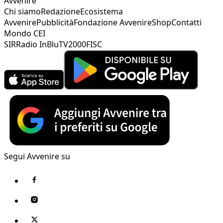
Avvenire
Chi siamo
Redazione
Ecosistema
Avvenire
Pubblicità
Fondazione Avvenire
Shop
Contatti
Mondo CEI
SIR
Radio InBlu
TV2000
FISC
Segui Avvenire su