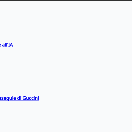
 all'IA
esequie di Guccini