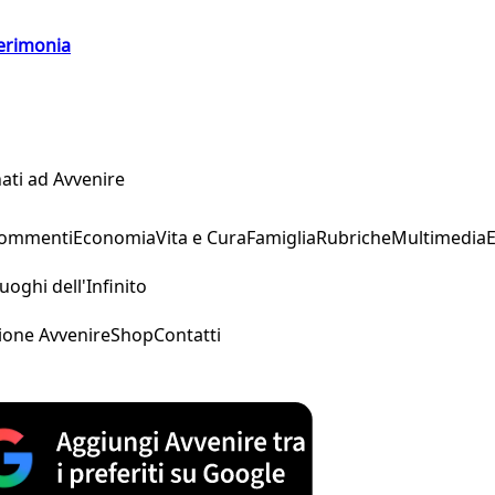
cerimonia
ati ad Avvenire
Commenti
Economia
Vita e Cura
Famiglia
Rubriche
Multimedia
uoghi dell'Infinito
ione Avvenire
Shop
Contatti