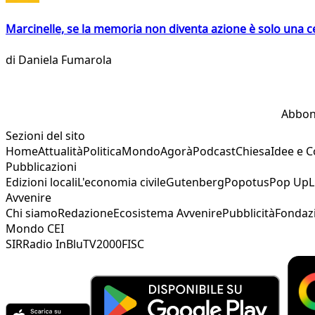
Marcinelle, se la memoria non diventa azione è solo una 
di
Daniela Fumarola
Abbon
Sezioni del sito
Home
Attualità
Politica
Mondo
Agorà
Podcast
Chiesa
Idee e 
Pubblicazioni
Edizioni locali
L'economia civile
Gutenberg
Popotus
Pop Up
L
Avvenire
Chi siamo
Redazione
Ecosistema Avvenire
Pubblicità
Fondaz
Mondo CEI
SIR
Radio InBlu
TV2000
FISC