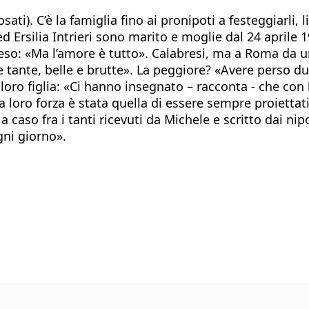
ati). C’è la famiglia fino ai pronipoti a festeggiarli, 
Ersilia Intrieri sono marito e moglie dal 24 aprile 1949,
eso: «Ma l’amore è tutto». Calabresi, ma a Roma da u
 tante, belle e brutte». La peggiore? «Avere perso due
loro figlia: «Ci hanno insegnato – racconta - che con l’
 loro forza è stata quella di essere sempre proiettati
 a caso fra i tanti ricevuti da Michele e scritto dai 
gni giorno».