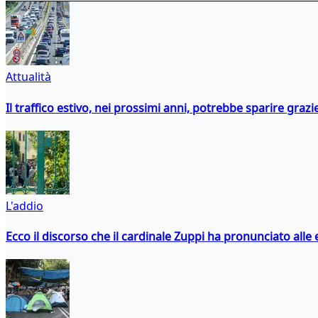
Attualità
Il traffico estivo, nei prossimi anni, potrebbe sparire grazie
L'addio
Ecco il discorso che il cardinale Zuppi ha pronunciato alle 