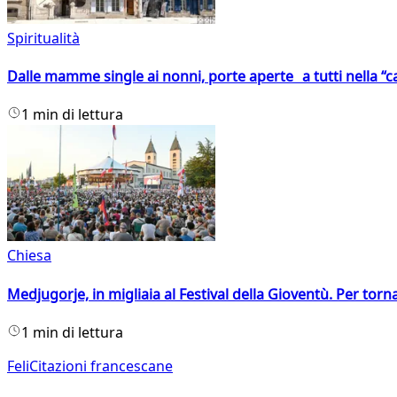
Spiritualità
Dalle mamme single ai nonni, porte aperte a tutti nella “cas
1 min di lettura
Chiesa
Medjugorje, in migliaia al Festival della Gioventù. Per torn
1 min di lettura
FeliCitazioni francescane