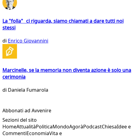
La "folla" ci riguarda, siamo chiamati a dare tutti noi
stessi
di
Enrico Giovannini
Marcinelle, se la memoria non diventa azione è solo una
cerimonia
di
Daniela Fumarola
Abbonati ad Avvenire
Sezioni del sito
Home
Attualità
Politica
Mondo
Agorà
Podcast
Chiesa
Idee e
Commenti
Economia
Vita e