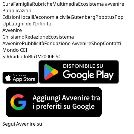
Cura
Famiglia
Rubriche
Multimedia
Ecosistema avvenire
Pubblicazioni
Edizioni locali
L'economia civile
Gutenberg
Popotus
Pop
Up
Luoghi dell'Infinito
Avvenire
Chi siamo
Redazione
Ecosistema
Avvenire
Pubblicità
Fondazione Avvenire
Shop
Contatti
Mondo CEI
SIR
Radio InBlu
TV2000
FISC
Segui Avvenire su