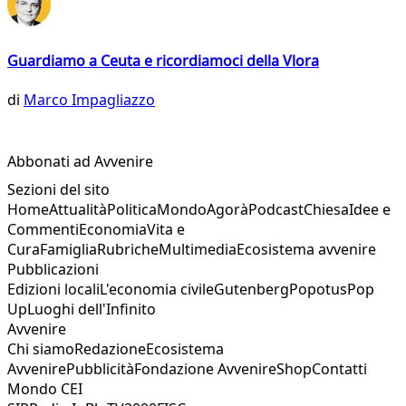
Guardiamo a Ceuta e ricordiamoci della Vlora
di
Marco Impagliazzo
Abbonati ad Avvenire
Sezioni del sito
Home
Attualità
Politica
Mondo
Agorà
Podcast
Chiesa
Idee e
Commenti
Economia
Vita e
Cura
Famiglia
Rubriche
Multimedia
Ecosistema avvenire
Pubblicazioni
Edizioni locali
L'economia civile
Gutenberg
Popotus
Pop
Up
Luoghi dell'Infinito
Avvenire
Chi siamo
Redazione
Ecosistema
Avvenire
Pubblicità
Fondazione Avvenire
Shop
Contatti
Mondo CEI