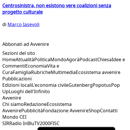
Centrosinistra, non esistono vere coalizioni senza
progetto culturale
di
Marco Iasevoli
Abbonati ad Avvenire
Sezioni del sito
Home
Attualità
Politica
Mondo
Agorà
Podcast
Chiesa
Idee e
Commenti
Economia
Vita e
Cura
Famiglia
Rubriche
Multimedia
Ecosistema avvenire
Pubblicazioni
Edizioni locali
L'economia civile
Gutenberg
Popotus
Pop
Up
Luoghi dell'Infinito
Avvenire
Chi siamo
Redazione
Ecosistema
Avvenire
Pubblicità
Fondazione Avvenire
Shop
Contatti
Mondo CEI
SIR
Radio InBlu
TV2000
FISC