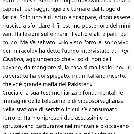
euro al mese. Almeno cinque dovevano lasciarla ai
caporali per raggiungere e tornare dal luogo di
fatica. Solo uno è riuscito a scappare, dopo essere
riuscito a sfondare il finestrino posteriore del mini
van. Ha lesioni sulle mani, il volto e altre parti del
corpo. Ma s’è salvato. «Ho visto l’orrore, sono vivo
per miracolo» ha detto l’uomo intervistato dal
Tgr
Calabria
, aggiungendo che «i soldi non ce li
davano, da mangiare sì, la casa sì ma i soldi no». Il
superstite ha poi spiegato, in un italiano incerto,
che «c’è grande mafia del Pakistan».
Cruciale la sua testimonianza e fondamentali le
immagini delle telecamere di videosorveglianza
della stazione di servizio in cui s’è consumato
l’orrore. Hanno ripreso i due assassini che
spruzzavano carburante nel minivan e bloccavano