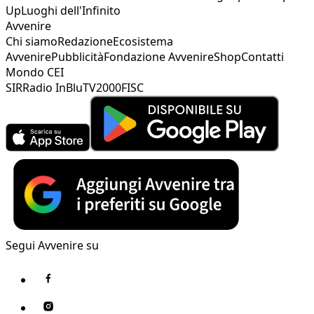
Up
Luoghi dell'Infinito
Avvenire
Chi siamo
Redazione
Ecosistema
Avvenire
Pubblicità
Fondazione Avvenire
Shop
Contatti
Mondo CEI
SIR
Radio InBlu
TV2000
FISC
Segui Avvenire su