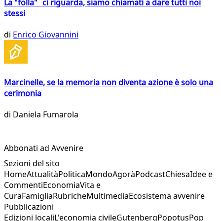
La "folla" ci riguarda, siamo chiamati a dare tutti noi
stessi
di
Enrico Giovannini
Marcinelle, se la memoria non diventa azione è solo una
cerimonia
di
Daniela Fumarola
Abbonati ad Avvenire
Sezioni del sito
Home
Attualità
Politica
Mondo
Agorà
Podcast
Chiesa
Idee e
Commenti
Economia
Vita e
Cura
Famiglia
Rubriche
Multimedia
Ecosistema avvenire
Pubblicazioni
Edizioni locali
L'economia civile
Gutenberg
Popotus
Pop