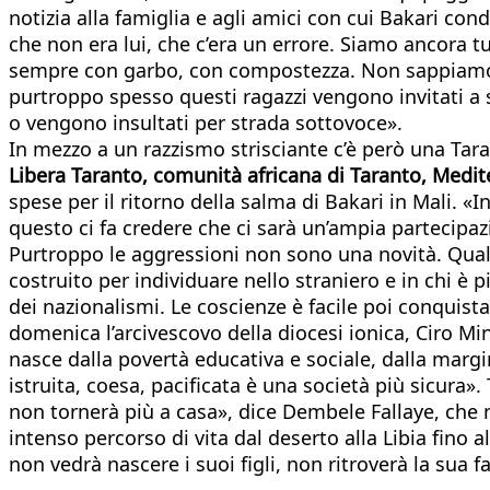
notizia alla famiglia e agli amici con cui Bakari co
che non era lui, che c’era un errore. Siamo ancora t
sempre con garbo, con compostezza. Non sappiamo co
purtroppo spesso questi ragazzi vengono invitati a 
o vengono insultati per strada sottovoce».
In mezzo a un razzismo strisciante c’è però una Taran
Libera Taranto, comunità africana di Taranto, Medi
spese per il ritorno della salma di Bakari in Mali. «I
questo ci fa credere che ci sarà un’ampia partecipazio
Purtroppo le aggressioni non sono una novità. Qualch
costruito per individuare nello straniero e in chi è
dei nazionalismi. Le coscienze è facile poi conquista
domenica l’arcivescovo della diocesi ionica, Ciro Min
nasce dalla povertà educativa e sociale, dalla margi
istruita, coesa, pacificata è una società più sicura»
non tornerà più a casa», dice Dembele Fallaye, che ne
intenso percorso di vita dal deserto alla Libia fin
non vedrà nascere i suoi figli, non ritroverà la sua 