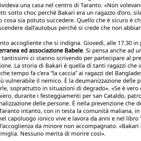
ndivideva una casa nel centro di Taranto. «Non voleva
utti sotto choc perché Bakari era un ragazzo d’oro, si
sa sia potuto succedere. Quello che è sicuro è che 
scendere dall’autobus perché si crede che non abbian
to accogliente che si indigna. Giovedì, alle 17.30 in 
terranea ed associazione Babele
. Si pensa anche ad un
n tantissimi ci stanno scrivendo per partecipare al pre
ne. La storia di Bakari è quella di tanti ragazzi che i
e tempo fa c’era “la caccia” ai ragazzi del Banglades
 più vulnerabile il nemico. È la deumanizzazione delle
rle, soprattutto in situazioni di degrado». «Se è vero 
iero, durante i festeggiamenti per san Cataldo, patron
nalizzazione delle persone. È nella prevenzione che d
. Taranto intanto, con in testa la comunità maliana, i
l capoluogo ionico vive e lavora da anni e nel libro “I
o all’accoglienza da minore non accompagnato. «Bakar
famiglia. Nessuno merita di morire così».