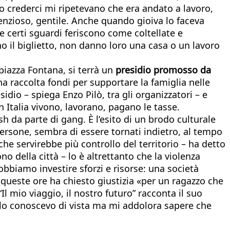
no crederci mi ripetevano che era andato a lavoro,
lenzioso, gentile. Anche quando gioiva lo faceva
certi sguardi feriscono come coltellate e
o il biglietto, non danno loro una casa o un lavoro
piazza Fontana, si terrà un
presidio promosso da
a raccolta fondi per supportare la famiglia nelle
sidio – spiega Enzo Pilò, tra gli organizzatori – e
n Italia vivono, lavorano, pagano le tasse.
h da parte di gang. È l’esito di un brodo culturale
 persone, sembra di essere tornati indietro, al tempo
che servirebbe più controllo del territorio – ha detto
o della città – lo è altrettanto che la violenza
obbiamo investire sforzi e risorse: una società
n queste ore ha chiesto giustizia «per un ragazzo che
l mio viaggio, il nostro futuro” racconta il suo
i lo conoscevo di vista ma mi addolora sapere che