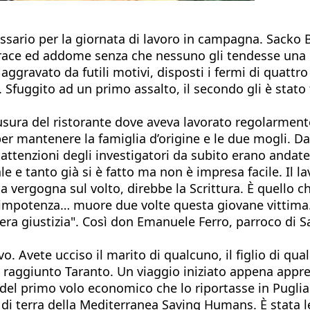
cessario per la giornata di lavoro in campagna. Sacko B
ra torace ed addome senza che nessuno gli tendesse u
 aggravato da futili motivi, disposti i fermi di quat
Sfuggito ad un primo assalto, il secondo gli è stato 
usura del ristorante dove aveva lavorato regolarment
per mantenere la famiglia d’origine e le due mogli. Da
attenzioni degli investigatori da subito erano andate
e e tanto già si è fatto ma non è impresa facile. Il lav
i la vergogna sul volto, direbbe la Scrittura. È quel
 impotenza… muore due volte questa giovane vittima. L
era giustizia". Così don Emanuele Ferro, parroco di Sa
 Avete ucciso il marito di qualcuno, il figlio di qual
raggiunto Taranto. Un viaggio iniziato appena appres
el primo volo economico che lo riportasse in Puglia. 
 terra della Mediterranea Saving Humans. È stata lei, 