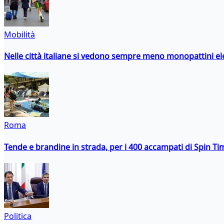
Mobilità
Nelle città italiane si vedono sempre meno monopattini ele
Roma
Tende e brandine in strada, per i 400 accampati di Spin T
Politica