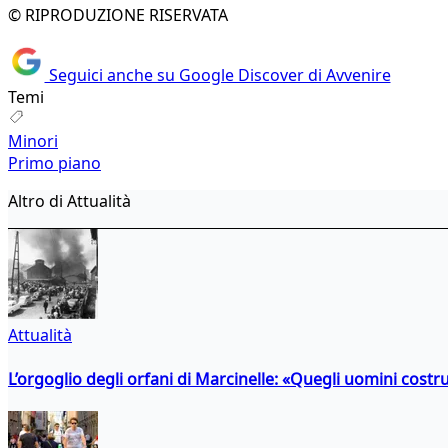
© RIPRODUZIONE RISERVATA
Seguici anche su Google Discover di Avvenire
Temi
Minori
Primo piano
Altro di Attualità
Attualità
L’orgoglio degli orfani di Marcinelle: «Quegli uomini costr