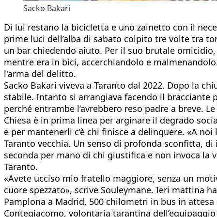
Sacko Bakari
Di lui restano la bicicletta e uno zainetto con il ne
prime luci dell’alba di sabato colpito tre volte t
un bar chiedendo aiuto. Per il suo brutale omicidio,
mentre era in bici, accerchiandolo e malmenandolo. 
l'arma del delitto.
Sacko Bakari viveva a Taranto dal 2022. Dopo la chi
stabile. Intanto si arrangiava facendo il bracciante 
perché entrambe l’avrebbero reso padre a breve. Le 
Chiesa è in prima linea per arginare il degrado social
e per mantenerli c’è chi finisce a delinquere. «A no
Taranto vecchia. Un senso di profonda sconfitta, di
seconda per mano di chi giustifica e non invoca la v
Taranto.
«Avete ucciso mio fratello maggiore, senza un motivo.
cuore spezzato», scrive Souleymane. Ieri mattina ha 
Pamplona a Madrid, 500 chilometri in bus in attesa d
Contegiacomo, volontaria tarantina dell’equipaggio di