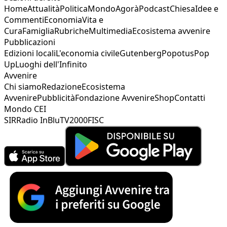
Home
Attualità
Politica
Mondo
Agorà
Podcast
Chiesa
Idee e
Commenti
Economia
Vita e
Cura
Famiglia
Rubriche
Multimedia
Ecosistema avvenire
Pubblicazioni
Edizioni locali
L'economia civile
Gutenberg
Popotus
Pop
Up
Luoghi dell'Infinito
Avvenire
Chi siamo
Redazione
Ecosistema
Avvenire
Pubblicità
Fondazione Avvenire
Shop
Contatti
Mondo CEI
SIR
Radio InBlu
TV2000
FISC