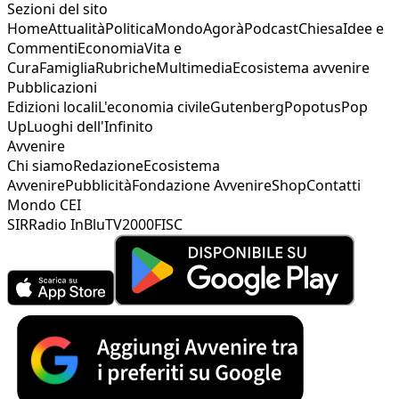
Sezioni del sito
Home
Attualità
Politica
Mondo
Agorà
Podcast
Chiesa
Idee e
Commenti
Economia
Vita e
Cura
Famiglia
Rubriche
Multimedia
Ecosistema avvenire
Pubblicazioni
Edizioni locali
L'economia civile
Gutenberg
Popotus
Pop
Up
Luoghi dell'Infinito
Avvenire
Chi siamo
Redazione
Ecosistema
Avvenire
Pubblicità
Fondazione Avvenire
Shop
Contatti
Mondo CEI
SIR
Radio InBlu
TV2000
FISC